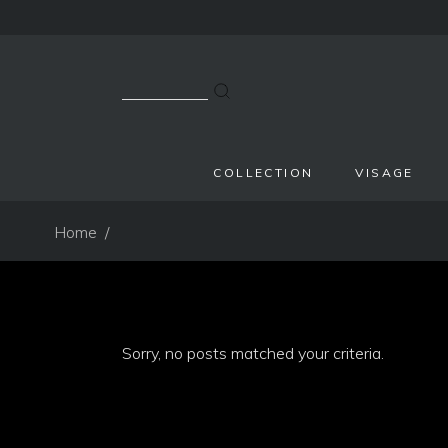
Search
for:
COLLECTION
VISAGE
Home
/
Sorry, no posts matched your criteria.