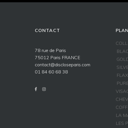
CONTACT
PLAN
COLL
78 rue de Paris
BLAC
75012 Paris FRANCE
GOLD
contact@discloseparis.com
SILV
01 84 60 68 38
FLAX
PURE
VISA
CHEV
COFF
LA M
LES 