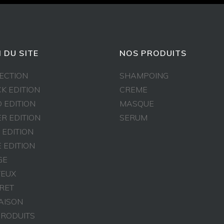
 DU SITE
NOS PRODUITS
ECTION
SHAMPOING
K EDITION
CREME
 EDITION
MASQUE
ER EDITION
SERUM
 EDITION
 EDITION
GE
EUX
RET
AISON
PRODUITS