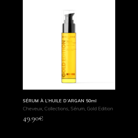
AJOUTER AU
PANIER
QUICK VIEW
SÉRUM À L’HUILE D’ARGAN 50ml
Cheveux
,
Collections
,
Sérum
,
Gold Edition
49.90
€