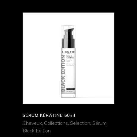
AJOUTER AU
PANIER
QUICK VIEW
SÉRUM KÉRATINE 50ml
Cheveux
,
Collections
,
Selection
,
Sérum
,
Black Edition