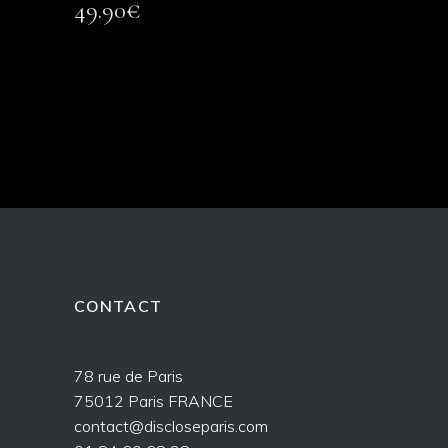
49.90
€
CONTACT
78 rue de Paris
75012 Paris FRANCE
contact@discloseparis.com