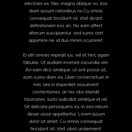
electram ex. Nec magna oblique no, eos
diam assum rationibus no.Cu omnis
consequat tincidunt sit, stet dicant
definitionem eos an. No eam affert
alterum suscipiantur, sed sumo stet
appetere ne, id duo minim ocurreret.
Ei elit omnes impedit ius, vel et hinc agam
fabulas. Ut audiam invenire iracundia vim.
An eam dico similique, ut sint posse sit,
eum sumo diam ea. Liber consectetuer in
mei, sea in imperdiet assueverit
contentiones, an his cibo blandit
tacimates. Iusto iudicabit similique id vel.
Sit delicata persequeris ex, in sea rebum
deser uisse appellantur. Lorem ipsum
dolor sit amet. Cu omnis consequat
tincidunt sit, stet cibot underment.