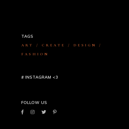
Melbourne Do’s As Well As Don’ts
TAGS
ART
CREATE
DESIGN
FASHION
# INSTAGRAM <3
FOLLOW US