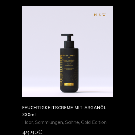
NEW
ADD TO CART
QUICK VIEW
FEUCHTIGKEITSCREME MIT ARGANÖL
330ml
Haar
,
Sammlungen
,
Sahne
,
Gold Edition
49.90
€