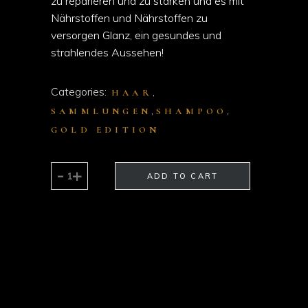
zu reparieren und zu stärken und es mit
Nährstoffen und Nährstoffen zu
versorgen Glanz, ein gesundes und
strahlendes Aussehen!
Categories:
,
HAAR
,
,
SAMMLUNGEN
SHAMPOO
GOLD EDITION
ARGAN
-
+
ADD TO CART
OIL
SHAMPOO
330ml
quantity