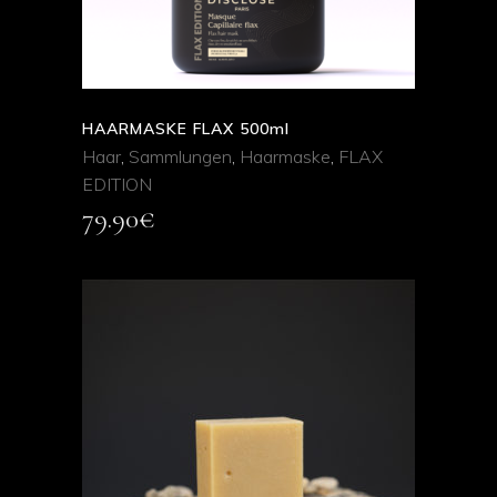
HAARMASKE FLAX 500ml
Haar
,
Sammlungen
,
Haarmaske
,
FLAX
EDITION
79.90
€
ADD TO CART
QUICK VIEW