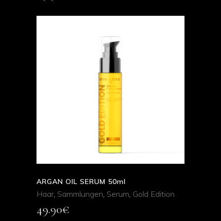
ADD TO CART
QUICK VIEW
ARGAN OIL SERUM 50ml
Haar
,
Sammlungen
,
Serum
,
Gold Edition
49.90
€