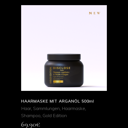
NEW
ADD TO CART
QUICK VIEW
HAARMASKE MIT ARGANÖL 500ml
Haar
,
Sammlungen
,
Haarmaske
,
Shampoo
,
Gold Edition
69.90
€