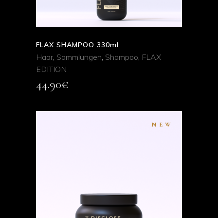
FLAX SHAMPOO 330ml
Haar
,
Sammlungen
,
Shampoo
,
FLAX
EDITION
44.90
€
NEW
ADD TO CART
QUICK VIEW